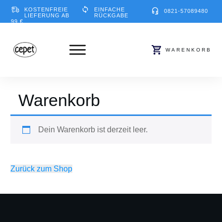
KOSTENFREIE
EINFACHE
0821-57089480
LIEFERUNG AB
RÜCKGABE
99 €
WARENKORB
Warenkorb
Dein Warenkorb ist derzeit leer.
Zurück zum Shop