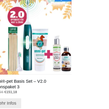
®-pet Basis Set – V2.0
onspaket 3
Ursprünglicher
Aktueller
98
€
151,18
Preis
Preis
war:
ist:
hr Infos
€167,98
€151,18.