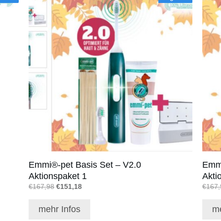
Emmi®-pet Basis Set – V2.0
Emmi
Aktionspaket 1
Akti
Ursprünglicher
Aktueller
€
167,98
€
151,18
€
167,
Preis
Preis
war:
ist:
mehr Infos
me
€167,98
€151,18.