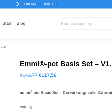
EINFACHE RÜCKGABE
Suchen
Start
Blog
nach:
V1.0
Emmi®-pet Basis Set – V1.
Ursprünglicher
Aktueller
€
142,77
€
117,56
Preis
Preis
war:
ist:
®
emmi
-pet Basis Set –
Die wirkungsvolle Zahnrei
€142,77
€117,56.
Vorrätig