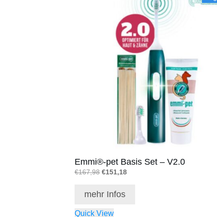
Emmi®-pet Basis Set – V2.0
Ursprünglicher
Aktueller
€
167,98
€
151,18
Preis
Preis
war:
ist:
mehr Infos
€167,98
€151,18.
Quick View