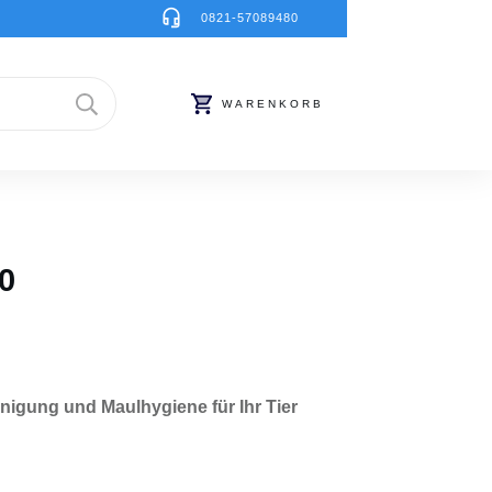
0821-57089480
WARENKORB
0
nigung und Maulhygiene für Ihr Tier